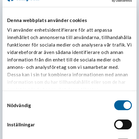
IT/Kvalitet
linus.lindstedt@sydfrys.se
Denna webbplats använder cookies
+46 (0)42-38 86 65
Vi använder enhetsidentifierare för att anpassa
innehållet och annonserna till användarna, tillhandahålla
funktioner för sociala medier och analysera vår trafik. Vi
vidarebefordrar även sådana identifierare och annan
information från din enhet till de sociala medier och
annons- och analysföretag som vi samarbetar med.
Dessa kan i sin tur kombinera informationen med annan
information som du har tillhandahållit eller som de har
samlat in när du har använt deras tjänster.
Samtyckesval
Nödvändig
Henrik Ottosson
Verksamhetsutveckling
Inställningar
henrik.ottosson@sydfrys.se
+46 (0)42-38 86 52