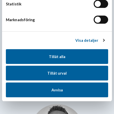
Statistik
Marknadsföring
Visa detaljer
Tillåt alla
Anna Söderman
Tillåt urval
Order/Export/Transport
anna.soderman@sydfrys.se
Avvisa
+46 (0)42-38 86 60