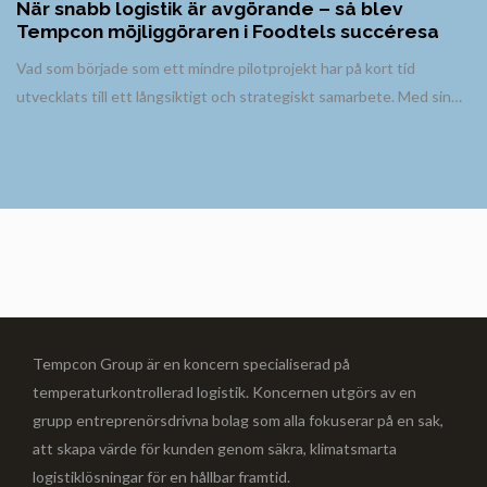
När snabb logistik är avgörande – så blev
Tempcon möjliggöraren i Foodtels succéresa
Vad som började som ett mindre pilotprojekt har på kort tid
utvecklats till ett långsiktigt och strategiskt samarbete. Med sin…
Tempcon Group är en koncern specialiserad på
temperaturkontrollerad logistik. Koncernen utgörs av en
grupp entreprenörsdrivna bolag som alla fokuserar på en sak,
att skapa värde för kunden genom säkra, klimatsmarta
logistiklösningar för en hållbar framtid.