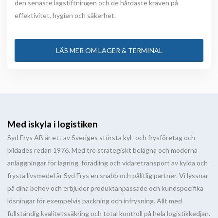
den senaste lagstiftningen och de hårdaste kraven på
effektivitet, hygien och säkerhet.
LÄS MER OM LAGER & TERMINAL
Med iskyla i logistiken
Syd Frys AB är ett av Sveriges största kyl- och frysföretag och
bildades redan 1976. Med tre strategiskt belägna och moderna
anläggningar för lagring, förädling och vidaretransport av kylda och
frysta livsmedel är Syd Frys en snabb och pålitlig partner. Vi lyssnar
på dina behov och erbjuder produktanpassade och kundspecifika
lösningar för exempelvis packning och infrysning. Allt med
fullständig kvalitetssäkring och total kontroll på hela logistikkedjan.