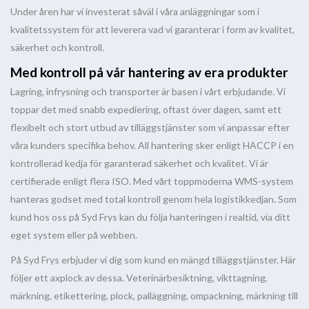
Under åren har vi investerat såväl i våra anläggningar som i
kvalitetssystem för att leverera vad vi garanterar i form av kvalitet,
säkerhet och kontroll.
Med kontroll på vår hantering av era produkter
Lagring, infrysning och transporter är basen i vårt erbjudande. Vi
toppar det med snabb expediering, oftast över dagen, samt ett
flexibelt och stort utbud av tilläggstjänster som vi anpassar efter
våra kunders specifika behov. All hantering sker enligt HACCP i en
kontrollerad kedja för garanterad säkerhet och kvalitet. Vi är
certifierade enligt flera ISO. Med vårt toppmoderna WMS-system
hanteras godset med total kontroll genom hela logistikkedjan. Som
kund hos oss på Syd Frys kan du följa hanteringen i realtid, via ditt
eget system eller på webben.
På Syd Frys erbjuder vi dig som kund en mängd tilläggstjänster. Här
följer ett axplock av dessa. Veterinärbesiktning, vikttagning,
märkning, etikettering, plock, palläggning, ompackning, märkning till