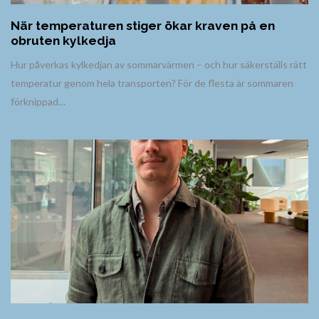
När temperaturen stiger ökar kraven på en
obruten kylkedja
Hur påverkas kylkedjan av sommarvärmen – och hur säkerställs rätt
temperatur genom hela transporten? För de flesta är sommaren
förknippad…